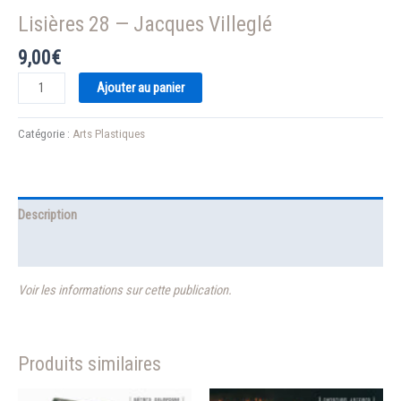
Lisières 28 — Jacques Villeglé
9,00
€
quantité
Ajouter au panier
de
Lisières
Catégorie :
Arts Plastiques
28
—
Jacques
Villeglé
Description
Informations complémentaires
Voir les informations sur cette publication.
Produits similaires