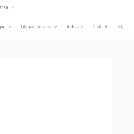
anse
Recher
gue
Librairie en ligne
Actualité
Contact