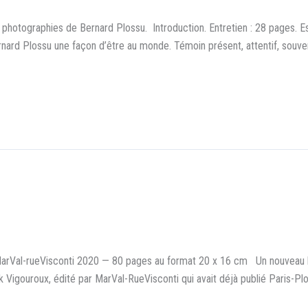
ographies de Bernard Plossu. Introduction. Entretien : 28 pages. Ess
d Plossu une façon d’être au monde. Témoin présent, attentif, souven
arVal-rueVisconti 2020 — 80 pages au format 20 x 16 cm Un nouveau li
 Vigouroux, édité par MarVal-RueVisconti qui avait déjà publié Paris-Pl