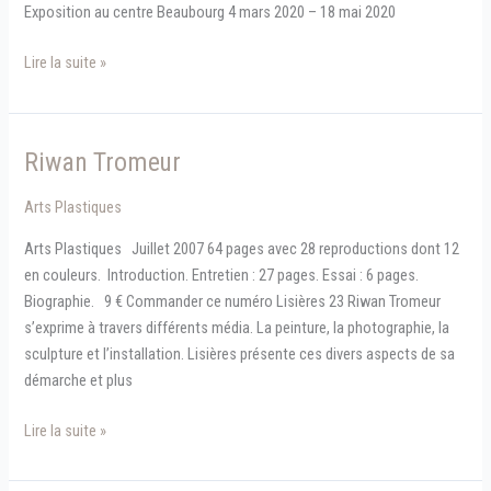
Exposition au centre Beaubourg 4 mars 2020 – 18 mai 2020
Christian
Lire la suite »
Jaccard
—
Énergie
Riwan Tromeur
dissipée
Arts Plastiques
Arts Plastiques Juillet 2007 64 pages avec 28 reproductions dont 12
en couleurs. Introduction. Entretien : 27 pages. Essai : 6 pages.
Biographie. 9 € Commander ce numéro Lisières 23 Riwan Tromeur
s’exprime à travers différents média. La peinture, la photographie, la
sculpture et l’installation. Lisières présente ces divers aspects de sa
démarche et plus
Riwan
Lire la suite »
Tromeur