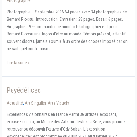
Photographie
Photographie Septembre 2006 64 pages avec 34 photographies de
Bernard Plossu. Introduction. Entretien : 28 pages. Essai : 6 pages.
Biographie. 9 €Commander ce numéro Photographier est pour
Bernard Plossu une façon d’être au monde. Témoin présent, attentif,
souvent discret, jamais soumis à un ordre des choses imposé par on
ne sait quel conformisme.
Bernard
Lire la suite »
Plossu
Psyédélices
Actualité
,
Art Singulier
,
Arts Visuels
Expériences visionnaires en France Parmi 36 artistes exposant,
excusez du peu, au Musée des Arts modestes, à Sète, vous pourrez
retrouver ou découvrir l’œuvre d’Ody Saban. L’exposition
Psychédélices est programmée du 4 juin 2021 au 9 janvier 2022.