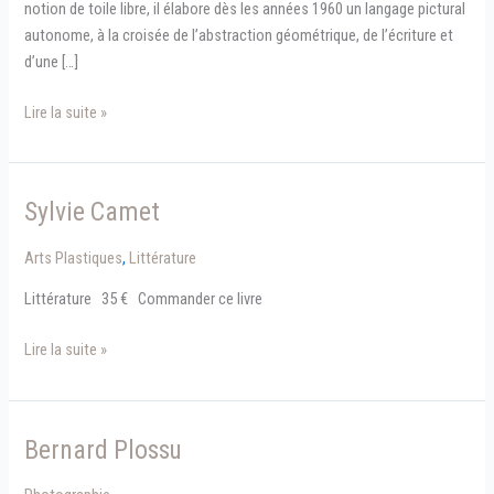
notion de toile libre, il élabore dès les années 1960 un langage pictural
autonome, à la croisée de l’abstraction géométrique, de l’écriture et
d’une […]
Exposition
Lire la suite »
Albert
Ayme
à
Sylvie Camet
Marseille
Arts Plastiques
,
Littérature
Littérature 35 € Commander ce livre
Sylvie
Lire la suite »
Camet
Bernard Plossu