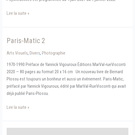
Psyédélices
Lire la suite »
Paris-Matic 2
Arts Visuels
,
Divers
,
Photographie
1970-1990 Préface de Yannick Vigouroux Éditions MarVal-rueVisconti
2020 — 80 pages au format 20 x 16 cm Un nouveau livre de Bernard
Plossu est toujours un bonheur et aussi un événement. Paris-Matic,
préfacé par Yannick Vigouroux, édité par MarVal-RueVisconti qui avait
déjà publié Paris-Plossu.
Paris-
Lire la suite »
Matic
2