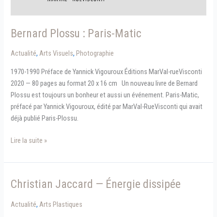
Bernard Plossu : Paris-Matic
Actualité
,
Arts Visuels
,
Photographie
1970-1990 Préface de Yannick Vigouroux Éditions MarVal-rueVisconti
2020 — 80 pages au format 20 x 16 cm Un nouveau livre de Bernard
Plossu est toujours un bonheur et aussi un événement. Paris-Matic,
préfacé par Yannick Vigouroux, édité par MarVal-RueVisconti qui avait
déjà publié Paris-Plossu.
Bernard
Lire la suite »
Plossu
:
Paris-
Christian Jaccard — Énergie dissipée
Matic
Actualité
,
Arts Plastiques