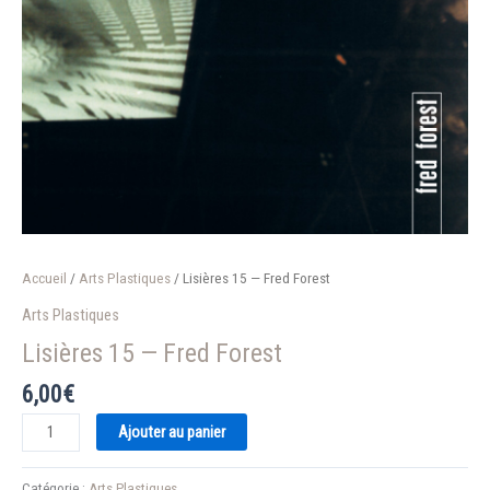
Accueil
/
Arts Plastiques
/ Lisières 15 — Fred Forest
Arts Plastiques
Lisières 15 — Fred Forest
6,00
€
quantité
Ajouter au panier
de
Lisières
Catégorie :
Arts Plastiques