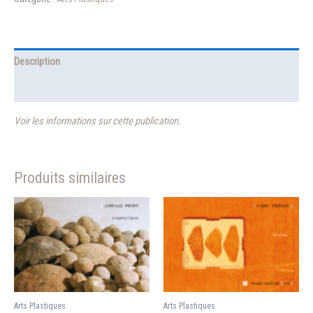
15
—
Fred
Forest
Description
Informations complémentaires
Voir les informations sur cette publication.
Produits similaires
Arts Plastiques
Arts Plastiques