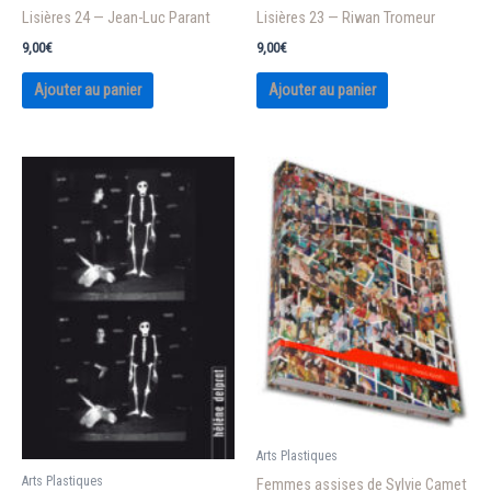
Lisières 24 — Jean-Luc Parant
Lisières 23 — Riwan Tromeur
9,00
€
9,00
€
Ajouter au panier
Ajouter au panier
Arts Plastiques
Arts Plastiques
Femmes assises de Sylvie Camet