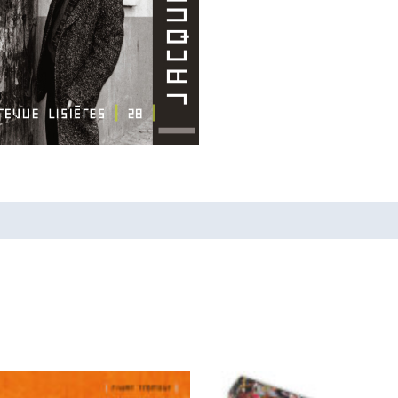
—
Jacques
Villeglé