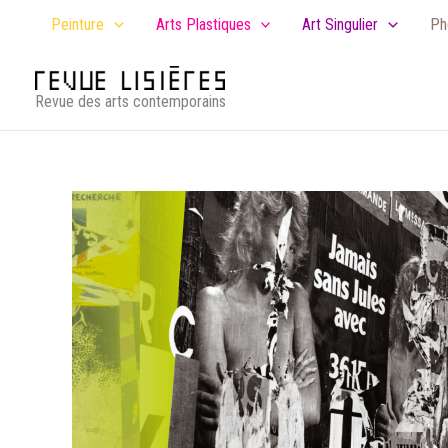
Aller
Peinture
Arts Plastiques
Art Singulier
Ph
au
contenu
Revue des arts contemporains