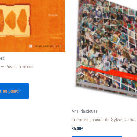
ues
3 — Riwan Tromeur
r au panier
Arts Plastiques
Femmes assises de Sylvie Camet
35,00
€