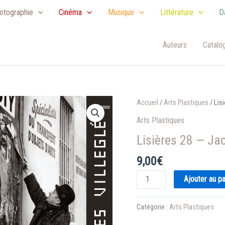
otographie
Cinéma
Musique
Littérature
D
Auteurs
Catalo
Accueil
/
Arts Plastiques
/ Lis
Arts Plastiques
Lisières 28 — Ja
9,00
€
quantité
Ajouter au pa
de
Lisières
Catégorie :
Arts Plastiques
28