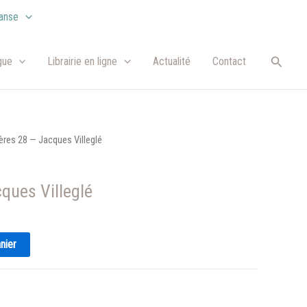
anse
Recher
gue
Librairie en ligne
Actualité
Contact
ières 28 — Jacques Villeglé
cques Villeglé
nier