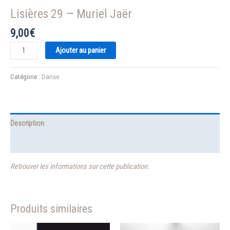
Lisières 29 — Muriel Jaër
9,00
€
quantité
Ajouter au panier
de
Lisières
Catégorie :
Danse
29
—
Muriel
Jaër
Description
Informations complémentaires
Retrouver les informations sur cette publication.
Produits similaires