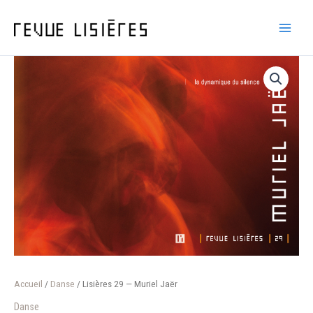
Aller
au
contenu
Accueil
/
Danse
/ Lisières 29 — Muriel Jaër
Danse