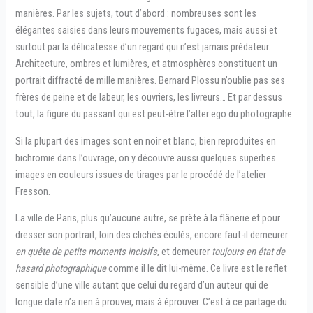
manières. Par les sujets, tout d’abord : nombreuses sont les
élégantes saisies dans leurs mouvements fugaces, mais aussi et
surtout par la délicatesse d’un regard qui n’est jamais prédateur.
Architecture, ombres et lumières, et atmosphères constituent un
portrait diffracté de mille manières. Bernard Plossu n’oublie pas ses
frères de peine et de labeur, les ouvriers, les livreurs… Et par dessus
tout, la figure du passant qui est peut-être l’alter ego du photographe.
Si la plupart des images sont en noir et blanc, bien reproduites en
bichromie dans l’ouvrage, on y découvre aussi quelques superbes
images en couleurs issues de tirages par le procédé de l’atelier
Fresson.
La ville de Paris, plus qu’aucune autre, se prête à la flânerie et pour
dresser son portrait, loin des clichés éculés, encore faut-il demeurer
en quête de petits moments incisifs
, et demeurer
toujours en état de
hasard photographique
comme il le dit lui-même. Ce livre est le reflet
sensible d’une ville autant que celui du regard d’un auteur qui de
longue date n’a rien à prouver, mais à éprouver. C’est à ce partage du