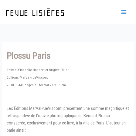
Aller
au
contenu
Plossu Paris
Textes d’Isabelle Huppert et Brigitte Ollier
Éditions MarVal-rueVisconti
2018 — 445 pages au format 21 x 18 cm
Les Éditions MarVal-rueVisconti présentent une somme magnifique et
rétrospective de l’œuvre photographique de Bernard Plossu
consacrée, exclusivement pour ce livre, à la ville de Paris. L’auteur en
parle ainsi :