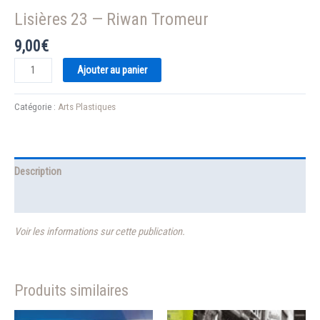
Lisières 23 — Riwan Tromeur
9,00
€
quantité
Ajouter au panier
de
Lisières
Catégorie :
Arts Plastiques
23
—
Riwan
Tromeur
Description
Informations complémentaires
Voir les informations sur cette publication.
Produits similaires