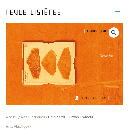
Aller
au
contenu
Accueil
/
Arts Plastiques
/ Lisières 23 — Riwan Tromeur
Arts Plastiques