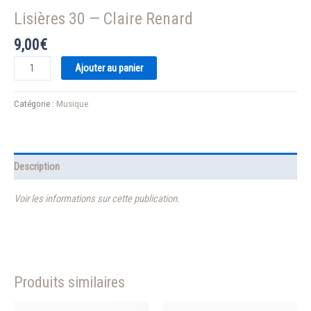
Lisières 30 — Claire Renard
9,00
€
quantité
Ajouter au panier
de
Lisières
Catégorie :
Musique
30
—
Claire
Renard
Description
Voir les informations sur cette publication.
Produits similaires