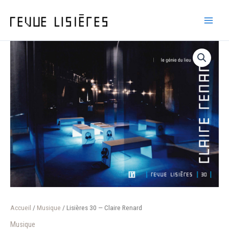
Aller
au
contenu
Accueil
/
Musique
/ Lisières 30 — Claire Renard
Musique