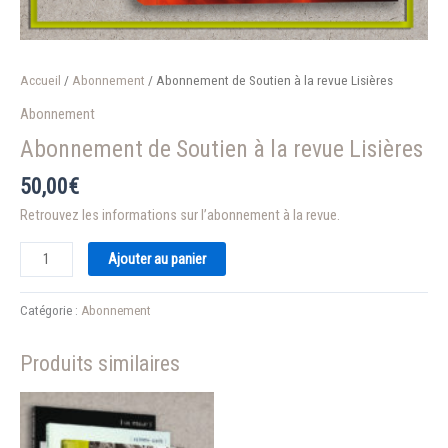
Accueil
/
Abonnement
/ Abonnement de Soutien à la revue Lisières
Abonnement
Abonnement de Soutien à la revue Lisières
50,00
€
Retrouvez les informations sur l’abonnement à la revue.
quantité
Ajouter au panier
de
Abonnement
Catégorie :
Abonnement
de
Soutien
Produits similaires
à
la
revue
Lisières