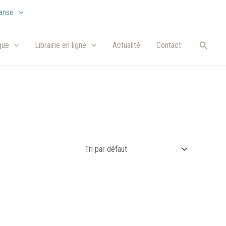
anse
Recher
gue
Librairie en ligne
Actualité
Contact