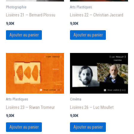
Photographie
Arts Plastiques
Lisières 21 — Bernard Plossu
Lisières 22 — Christian Jaccard
9,00
€
9,00
€
Ajouter au panier
Ajouter au panier
Arts Plastiques
Cinéma
Lisières 23 — Riwan Tromeur
Lisières 26 — Luc Moullet
9,00
€
9,00
€
Ajouter au panier
Ajouter au panier