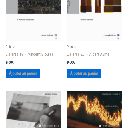
Peinture
Peinture
Lisières 19 — Vincent Bioulès
Lisières 20 — Albert Ayme
9,00
€
9,00
€
Ajouter au panier
Ajouter au panier