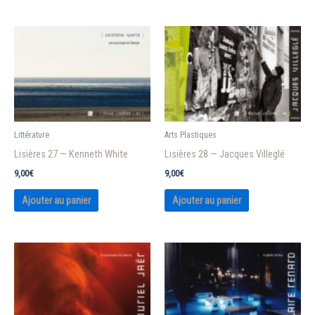
Littérature
Arts Plastiques
Lisières 27 — Kenneth White
Lisières 28 — Jacques Villeglé
9,00
€
9,00
€
Ajouter au panier
Ajouter au panier