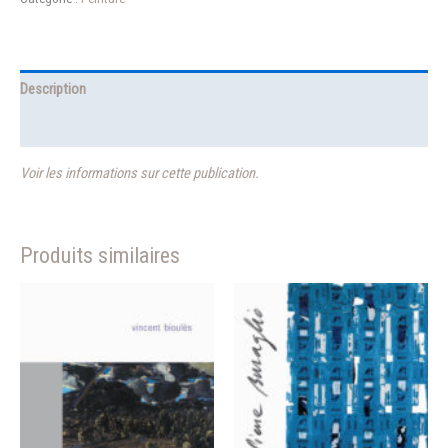
20
—
Albert
Ayme
Description
Informations complémentaires
Voir les informations sur cette publication.
Produits similaires