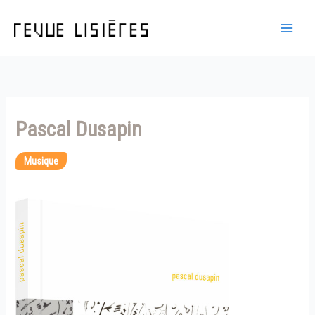
Aller
au
contenu
Pascal Dusapin
Musique