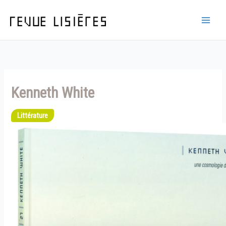
Aller
au
contenu
Kenneth White
Littérature