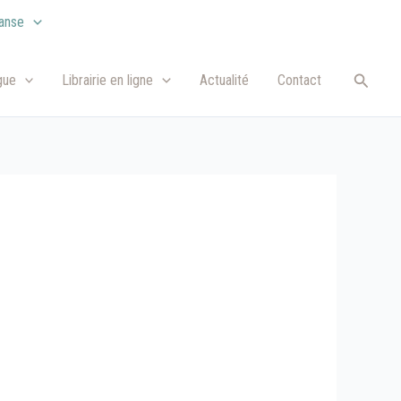
anse
Recher
gue
Librairie en ligne
Actualité
Contact