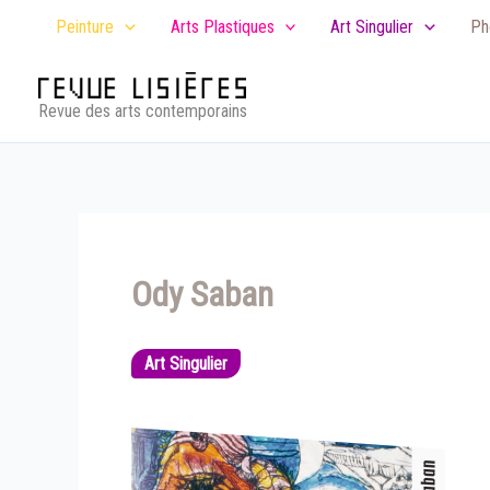
Aller
Peinture
Arts Plastiques
Art Singulier
Ph
au
contenu
Revue des arts contemporains
Ody Saban
Art Singulier