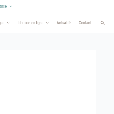
anse
Recher
gue
Librairie en ligne
Actualité
Contact