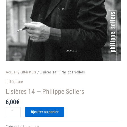
Accueil
/
Littérature
/ Lisières 14 — Philippe Sollers
Littérature
Lisières 14 — Philippe Sollers
6,00
€
quantité
Ajouter au panier
de
Lisières
Catégorie :
Littérature